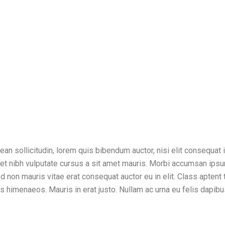
enean sollicitudin, lorem quis bibendum auctor, nisi elit consequat
amet nibh vulputate cursus a sit amet mauris. Morbi accumsan ips
ed non mauris vitae erat consequat auctor eu in elit. Class aptent
tos himenaeos. Mauris in erat justo. Nullam ac urna eu felis dapi