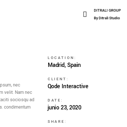
DITRALI GROUP
By Ditrali Studio
LOCATION:
Madrid, Spain
CLIENT:
 ipsum, nec
Qode Interactive
um velit. Nam nec
 taciti sociosqu ad
DATE:
junio 23, 2020
bus. condimentum
SHARE: